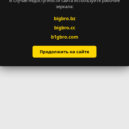
В случае недоступности сайта используйте рабочие
зеркала:
bigbro.bz
ллы
232
bigbro.cc
b1gbro.com
Продолжить на сайте