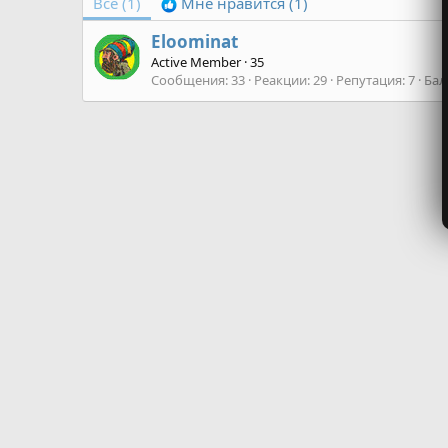
Все
(1)
Мне нравится
(1)
Eloominat
Active Member
·
35
Сообщения
33
Реакции
29
Репутация
7
Ба