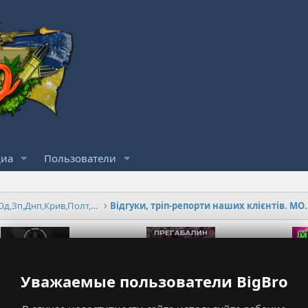
иа
Пользователи
MOLLY2.CC ⭐️Є ВСЕ⭐️ Київ,Од,Зп,Днп,Крив,Полт,Крем
Відгуки, тріп-репорт
еакции к сообщению №219
Уважаемые пользователи BigBro